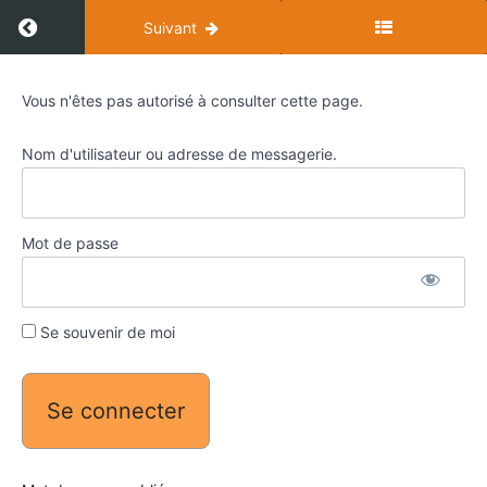
Retourner àcours :Technique
Suivant
Technique
Vous n'êtes pas autorisé à consulter cette page.
Nom d'utilisateur ou adresse de messagerie.
[M1]
—
CLÉ
Mot de passe
DE
JOINTAGE
Se souvenir de moi
Tutoriel
— Clé
de
jointage:
Mise en
œuvre
PDF